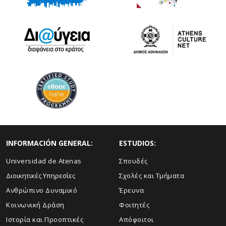
INFORMACIÓN GENERAL:
ESTUDIOS:
Universidad de Atenas
Σπουδές
Διοικητικές Υπηρεσίες
Σχολές και Τμήματα
Ανθρώπινο Δυναμικό
Έρευνα
Κοινωνική Δράση
Φοιτητές
Ιστορία και Προοπτικές
Απόφοιτοι