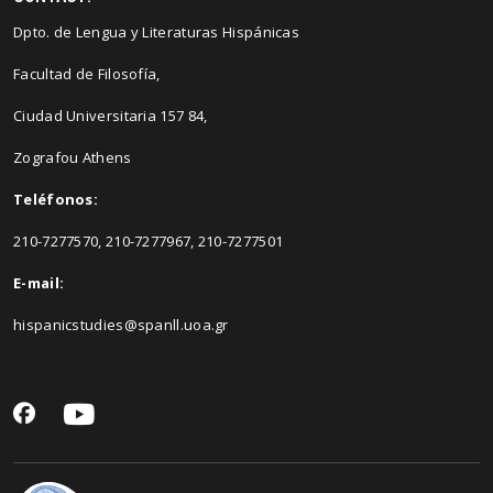
Dpto. de Lengua y Literaturas Hispánicas
Facultad de Filosofía,
Ciudad Universitaria 157 84,
Zografou Athens
Teléfonos:
210-7277570, 210-7277967, 210-7277501
E-mail:
hispanicstudies@spanll.uoa.gr