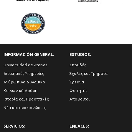
INFORMACIÓN GENERAL:
ESTUDIOS:
Universidad de Atenas
Σπουδές
Διοικητικές Υπηρεσίες
Σχολές και Τμήματα
Ανθρώπινο Δυναμικό
Έρευνα
Κοινωνική Δράση
Φοιτητές
Ιστορία και Προοπτικές
Απόφοιτοι
Νέα και ανακοινώσεις
SERVICIOS:
ENLACES: